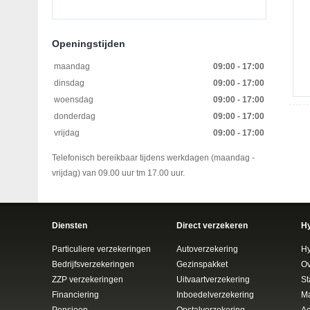
Openingstijden
maandag
09:00 - 17:00
dinsdag
09:00 - 17:00
woensdag
09:00 - 17:00
donderdag
09:00 - 17:00
vrijdag
09:00 - 17:00
Telefonisch bereikbaar tijdens werkdagen (maandag -
vrijdag) van 09.00 uur tm 17.00 uur.
Diensten
Direct verzekeren
H
Particuliere verzekeringen
Autoverzekering
H
Bedrijfsverzekeringen
Gezinspakket
Ov
ZZP verzekeringen
Uitvaartverzekering
St
Financiering
Inboedelverzekering
Ma
Pensioen
Opstalverzekering
Ac