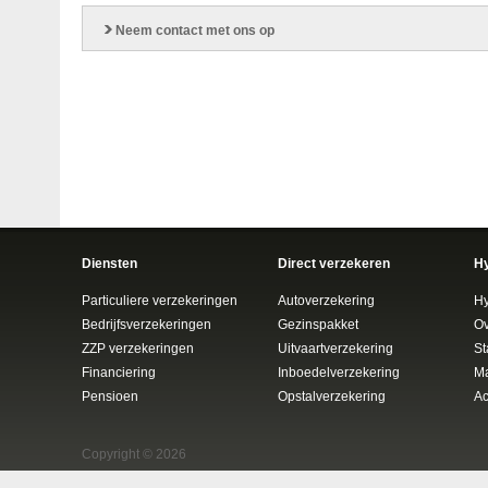
Neem contact met ons op
Diensten
Direct verzekeren
H
Particuliere verzekeringen
Autoverzekering
H
Bedrijfsverzekeringen
Gezinspakket
Ov
ZZP verzekeringen
Uitvaartverzekering
St
Financiering
Inboedelverzekering
Ma
Pensioen
Opstalverzekering
Ac
Copyright © 2026