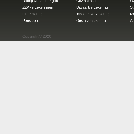
Bedrijfsverzekeringen
Gezinspakket
Ov
ZZP verzekeringen
Uitvaartverzekering
St
Financiering
Inboedelverzekering
Ma
Pensioen
Opstalverzekering
Ac
Copyright © 2026