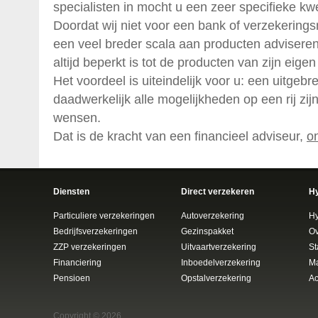
specialisten in mocht u een zeer specifieke kw
Doordat wij niet voor een bank of verzekering
een veel breder scala aan producten adviseren
altijd beperkt is tot de producten van zijn eige
Het voordeel is uiteindelijk voor u: een uitgebr
daadwerkelijk alle mogelijkheden op een rij z
wensen.
Dat is de kracht van een financieel adviseur,
on
Diensten
Direct verzekeren
H
Particuliere verzekeringen
Autoverzekering
H
Bedrijfsverzekeringen
Gezinspakket
Ov
ZZP verzekeringen
Uitvaartverzekering
St
Financiering
Inboedelverzekering
Ma
Pensioen
Opstalverzekering
Ac
Copyright © 2026