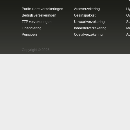
Particuliere verzekeringen
Autoverzekering
H
Bedrijfsverzekeringen
Gezinspakket
Ov
ZZP verzekeringen
Uitvaartverzekering
St
Financiering
Inboedelverzekering
Ma
Pensioen
Opstalverzekering
Ac
Copyright © 2026